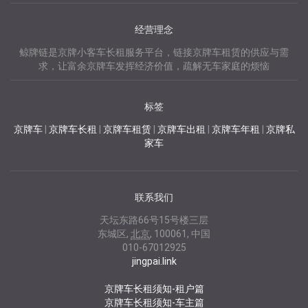
经营理念
鲸牌链是京牌小客车长租服务平台，链接京牌车租赁的供应与需
求，让富余京牌车发挥经济价值，疏解无车家庭的烦恼
标签
京牌车
|
京牌车长租
|
京牌车租赁
|
京牌车出租
|
京牌车年租
|
京牌私
家车
联系我们
天坛东路66号15号楼三层
东城区
,
北京
,
100061
,
中国
010-67012925
jingpai.link
京牌车长租须知-租户篇
京牌车长租须知-车主篇