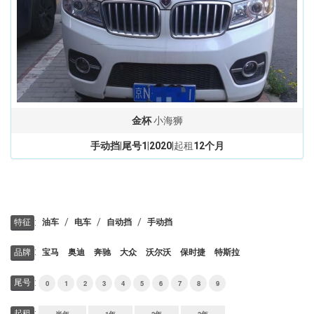
金杯
小海狮
手动挡
|
尾号1
|
2020
|起租
12个月
:
/
/
/
特征
油车
电车
自动挡
手动挡
:
品牌
宝马
奥迪
奔驰
大众
沃尔沃
保时捷
特斯拉
:
尾号
0
1
2
3
4
5
6
7
8
9
:
起租
半年
1年
2年
3年