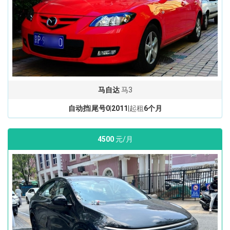
马自达
马3
自动挡
|
尾号0
|
2011
|起租
6个月
4500
元/月