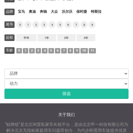
:
品牌
宝马
奥迪
奔驰
大众
沃尔沃
保时捷
特斯拉
:
尾号
0
1
2
3
4
5
6
7
8
9
:
起租
半年
1年
2年
3年
:
车龄
0
1
2
3
4
5
6
7
8
9
10
11
关于我们
“鲸牌链”是北京闲置私家车长租平台，是由北京甲一科技有限公司为
解决北京无指标家庭用车问题而创办，为代步刚需用车族提供优质