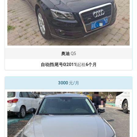
奥迪
Q5
自动挡
|
尾号0
|
2011
|起租
6个月
3000
元/月