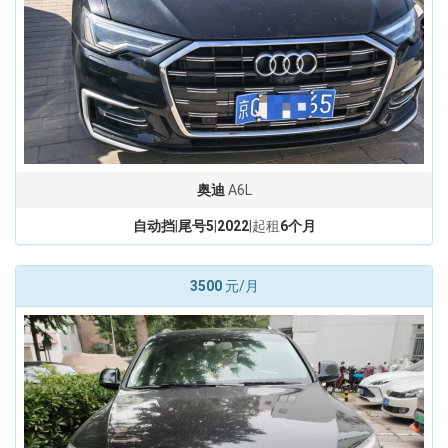
奥迪
A6L
自动挡
|
尾号5
|
2022
|起租
6个月
3500
元/月