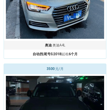
奥迪
奥迪A4L
自动挡
|
尾号5
|
2018
|起租
6个月
3500
元/月