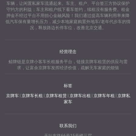
车辆，让闲置私家车流通起来。车主、租户、平台签三方协议保护
守约方的利益；车主和租户线下看车签约，续租没有服务费。租金
押金不经过平台不用担心金融风险！我们通过提高车辆利用率来降
低汽车保有量增长压力，减少本地家庭购置外地车/老年代步车的情
况，释放路边长停车位，改善北京交通。
经营理念
鲸牌链是京牌小客车长租服务平台，链接京牌车租赁的供应与需
求，让富余京牌车发挥经济价值，疏解无车家庭的烦恼
标签
京牌车
|
京牌车长租
|
京牌车租赁
|
京牌车出租
|
京牌车年租
|
京牌私
家车
联系我们
天坛东路66号15号楼三层