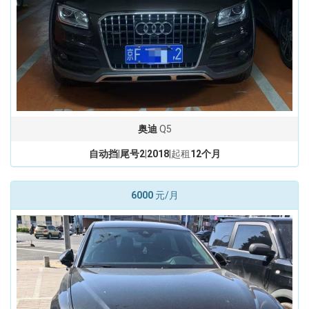
奥迪
Q5
自动挡
|
尾号2
|
2018
|起租
12个月
6000
元/月