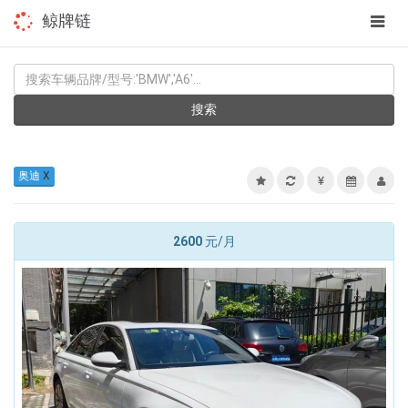
app
鲸牌链
navig
KEYWORD
搜索
奥迪
X
2600
元/月