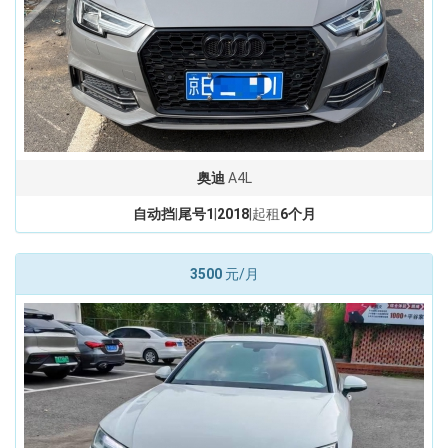
奥迪
A4L
自动挡
|
尾号1
|
2018
|起租
6个月
3500
元/月