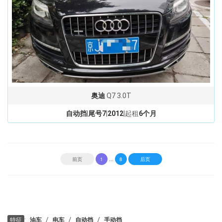
奥迪
Q7 3.0T
自动挡
|
尾号7
|
2012
|起租
6个月
...
前页
1
8
后页
:
/
/
/
特征
油车
电车
自动挡
手动挡