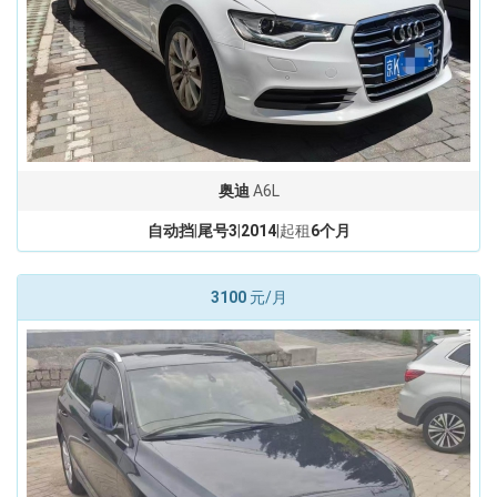
奥迪
A6L
自动挡
|
尾号3
|
2014
|起租
6个月
3100
元/月