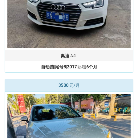
奥迪
A4L
自动挡
|
尾号8
|
2017
|起租
6个月
3500
元/月