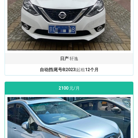
日产
轩逸
自动挡
|
尾号8
|
2023
|起租
12个月
2100
元/月