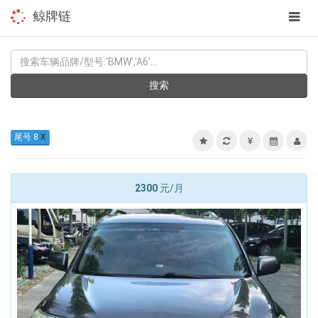
app
鲸牌链
navig
KEYWORD
搜索
尾号 8
X
2300
元/月