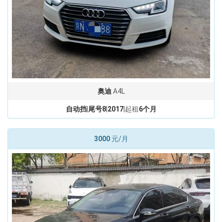
奥迪
A4L
自动挡
|
尾号8
|
2017
|起租
6个月
3000
元/月