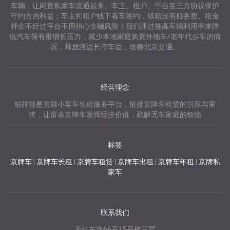
车辆，让闲置私家车流通起来。车主、租户、平台签三方协议保护
守约方的利益；车主和租户线下看车签约，续租没有服务费。租金
押金不经过平台不用担心金融风险！我们通过提高车辆利用率来降
低汽车保有量增长压力，减少本地家庭购置外地车/老年代步车的情
况，释放路边长停车位，改善北京交通。
经营理念
鲸牌链是京牌小客车长租服务平台，链接京牌车租赁的供应与需
求，让富余京牌车发挥经济价值，疏解无车家庭的烦恼
标签
京牌车
|
京牌车长租
|
京牌车租赁
|
京牌车出租
|
京牌车年租
|
京牌私
家车
联系我们
天坛东路66号15号楼三层