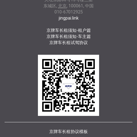
东城区
,
北京
,
100061
,
中国
010-67012925
jingpai.link
京牌车长租须知-租户篇
京牌车长租须知-车主篇
京牌车长租试驾协议
京牌车长租协议模板