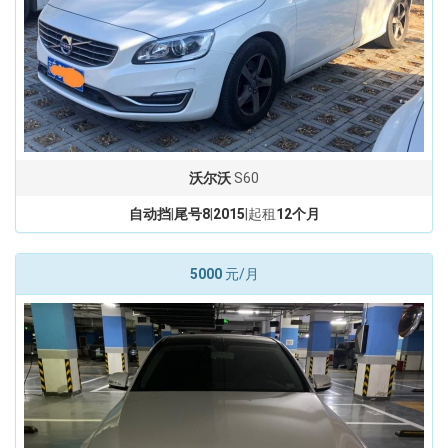
沃尔沃
S60
自动挡
|
尾号8
|
2015
|起租
12个月
5000
元/月