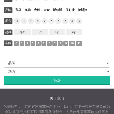
:
品牌
宝马
奥迪
奔驰
大众
沃尔沃
保时捷
特斯拉
:
尾号
0
1
2
3
4
5
6
7
8
9
:
起租
半年
1年
2年
3年
:
车龄
0
1
2
3
4
5
6
7
8
9
10
11
关于我们
“鲸牌链”是北京闲置私家车长租平台，是由北京甲一科技有限公司为
解决北京无指标家庭用车问题而创办，为代步刚需用车族提供优质