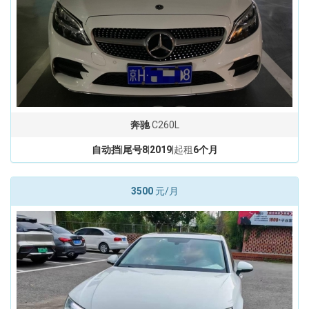
奔驰
C260L
自动挡
|
尾号8
|
2019
|起租
6个月
3500
元/月