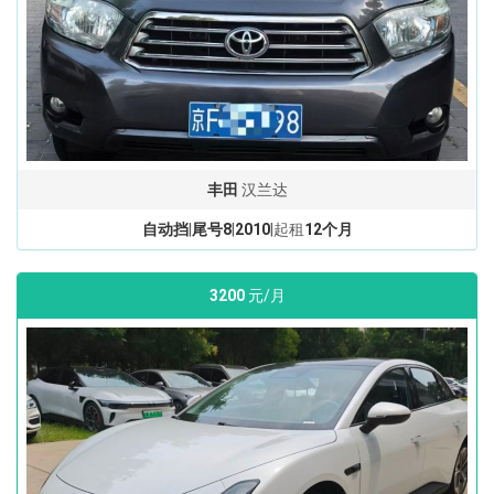
丰田
汉兰达
自动挡
|
尾号8
|
2010
|起租
12个月
3200
元/月