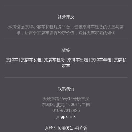
经营理念
鲸牌链是京牌小客车长租服务平台，链接京牌车租赁的供应与需
求，让富余京牌车发挥经济价值，疏解无车家庭的烦恼
标签
京牌车
|
京牌车长租
|
京牌车租赁
|
京牌车出租
|
京牌车年租
|
京牌私
家车
联系我们
天坛东路66号15号楼三层
东城区
,
北京
,
100061
,
中国
010-67012925
jingpai.link
京牌车长租须知-租户篇