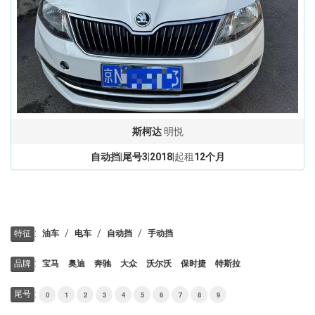
斯柯达
明悦
自动挡
|
尾号3
|
2018
|起租
12个月
:
/
/
/
特征
油车
电车
自动挡
手动挡
:
品牌
宝马
奥迪
奔驰
大众
沃尔沃
保时捷
特斯拉
:
尾号
0
1
2
3
4
5
6
7
8
9