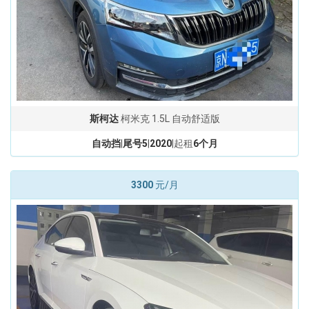
斯柯达
柯米克 1.5L 自动舒适版
自动挡
|
尾号5
|
2020
|起租
6个月
3300
元/月