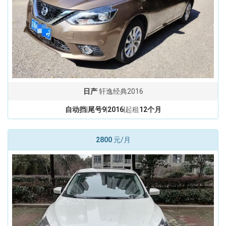
日产
轩逸经典2016
自动挡
|
尾号9
|
2016
|起租
12个月
2800
元/月