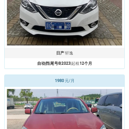
日产
轩逸
自动挡
|
尾号8
|
2023
|起租
12个月
1980
元/月