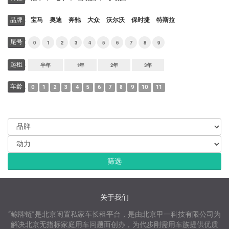
:
品牌
宝马
奥迪
奔驰
大众
沃尔沃
保时捷
特斯拉
:
尾号
0
1
2
3
4
5
6
7
8
9
:
起租
半年
1年
2年
3年
:
车龄
0
1
2
3
4
5
6
7
8
9
10
11
关于我们
“鲸牌链”是北京闲置私家车长租平台，是由北京甲一科技有限公司为
解决北京无指标家庭用车问题而创办，为代步刚需用车族提供优质