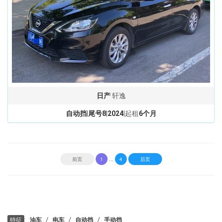
日产
轩逸
自动挡
|
尾号8
|
2024
|起租
6个月
...
前页
1
4
后页
:
/
/
/
特征
油车
电车
自动挡
手动挡