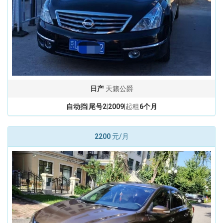
日产
天籁公爵
自动挡
|
尾号2
|
2009
|起租
6个月
2200
元/月