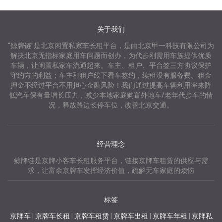
关于我们
“鲸牌链”是北京闲置私家车长租平台，是由北京甲一科技有限公司为
解决北京无指标家庭用车问题而创办，为代步刚需用车族提供优质
车辆，让闲置私家车流通起来。车主、租户、平台签三方协议保护
守约方的利益；车主和租户线下看车签约，续租没有服务费。租金
押金不经过平台不用担心金融风险！我们通过提高车辆利用率来降
低汽车保有量增长压力，减少本地家庭购置外地车/老年代步车的情
况，释放路边长停车位，改善北京交通。
经营理念
鲸牌链是京牌小客车长租服务平台，链接京牌车租赁的供应与需
求，让富余京牌车发挥经济价值，疏解无车家庭的烦恼
标签
京牌车
|
京牌车长租
|
京牌车租赁
|
京牌车出租
|
京牌车年租
|
京牌私