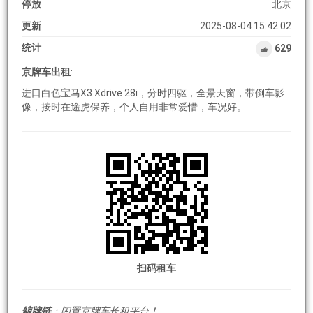
停放
北京
更新
2025-08-04 15:42:02
统计
629
京牌车出租
:
进口白色宝马X3 Xdrive 28i，分时四驱，全景天窗，带倒车影
像，按时在途虎保养，个人自用非常爱惜，车况好。
扫码租车
鲸牌链
：闲置京牌车长租平台！