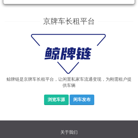
京牌车长租平台
鲸牌链是京牌车长租平台，让闲置私家车流通变现，为刚需租户提
供车辆
浏览车源
闲车发布
关于我们