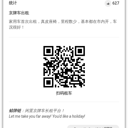
统计
627
京牌车出租
:
家用车首次出租，真皮座椅，里程数少，基本都在市内开，车
况很好！
扫码租车
鲸牌链
：闲置京牌车长租平台！
Let me take you far away! You'd like a holiday!