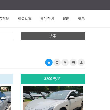
布车辆
租金估算
摇号查询
帮助
登录
搜索
3200
元/月