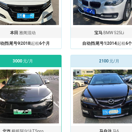
本田
雅阁混动
宝马
BMW 525Li
动挡
|
尾号9
|
2018
|起租
6个月
自动挡
|
尾号1
|
2014
|起租
6
3000
元/月
2100
元/月
北汽
极狐阿尔法T5pro
马自达
马6