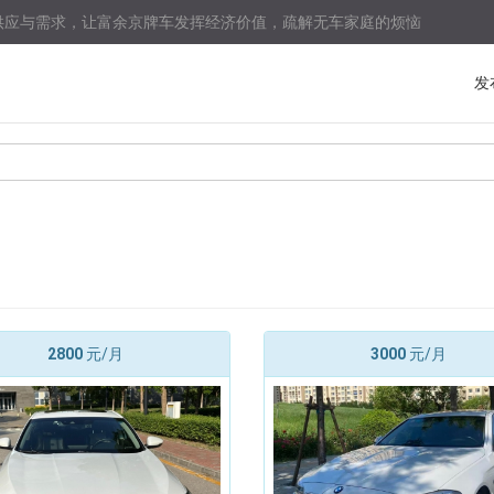
供应与需求，让富余京牌车发挥经济价值，疏解无车家庭的烦恼
发
2800
元/月
3000
元/月