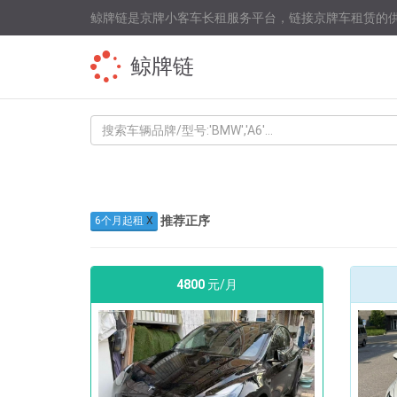
鲸牌链是京牌小客车长租服务平台，链接京牌车租赁的
鲸牌链
KEYWORD
推荐正序
6个月起租
X
4800
元/月