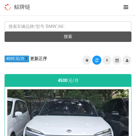
app
鲸牌链
navig
KEYWORD
搜索
更新正序
4500 元/月
X
4500
元/月