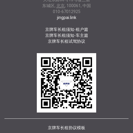
东城区
,
北京
,
100061
,
中国
010-67012925
jingpai.link
京牌车长租须知-租户篇
京牌车长租须知-车主篇
京牌车长租试驾协议
京牌车长租协议模板