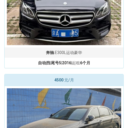
奔驰
E300L运动豪华
自动挡
|
尾号5
|
2016
|起租
6个月
4500
元/月