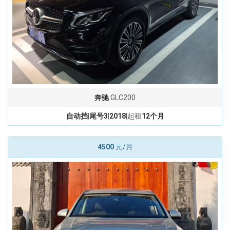
奔驰
GLC200
自动挡
|
尾号3
|
2018
|起租
12个月
4500
元/月