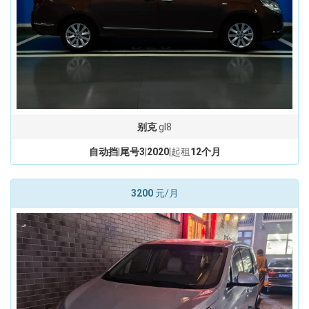
别克
gl8
自动挡
|
尾号3
|
2020
|起租
12个月
3200
元/月