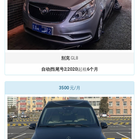
别克
GL8
自动挡
|
尾号2
|
2020
|起租
6个月
3500
元/月