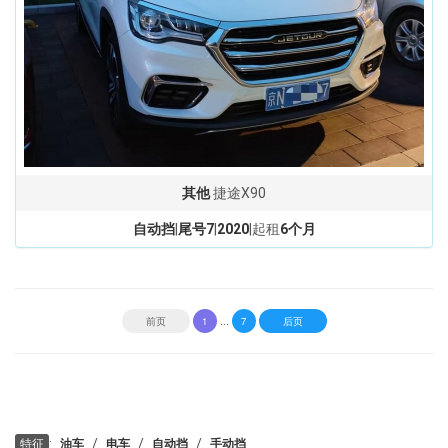
其他
捷途X90
自动挡
|
尾号7
|
2020
|起租
6个月
...
前页
1
7
后页
:
/
/
/
特征
油车
电车
自动挡
手动挡