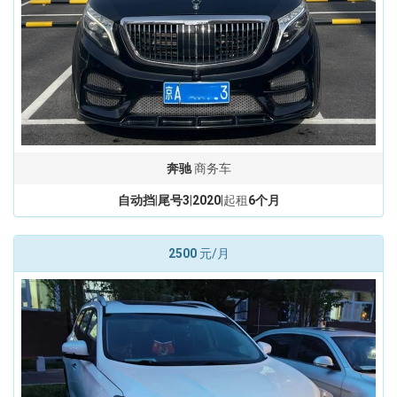
奔驰
商务车
自动挡
|
尾号3
|
2020
|起租
6个月
2500
元/月