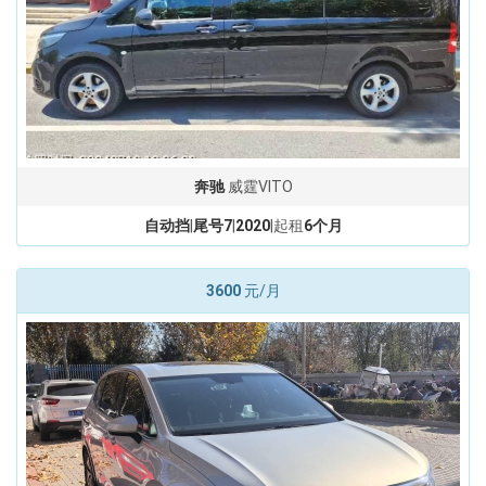
奔驰
威霆VITO
自动挡
|
尾号7
|
2020
|起租
6个月
3600
元/月