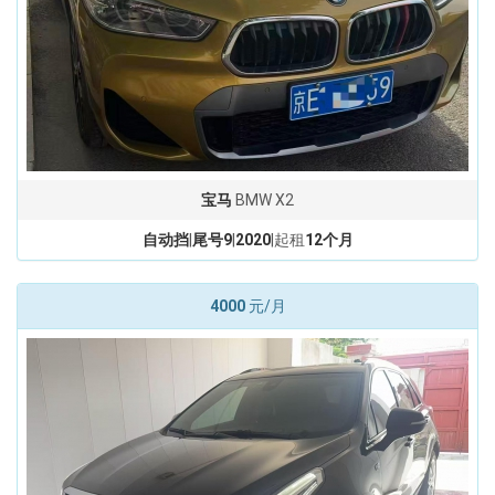
宝马
BMW X2
自动挡
|
尾号9
|
2020
|起租
12个月
4000
元/月