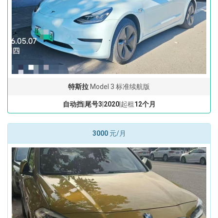
特斯拉
Model 3 标准续航版
自动挡
|
尾号3
|
2020
|起租
12个月
3000
元/月