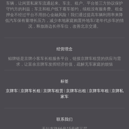
车辆，让闲置私家车流通起来。车主、租户、平台签三方协议保护
守约方的利益；车主和租户线下看车签约，续租没有服务费。租金
押金不经过平台不用担心金融风险！我们通过提高车辆利用率来降
低汽车保有量增长压力，减少本地家庭购置外地车/老年代步车的情
况，释放路边长停车位，改善北京交通。
经营理念
鲸牌链是京牌小客车长租服务平台，链接京牌车租赁的供应与需
求，让富余京牌车发挥经济价值，疏解无车家庭的烦恼
标签
京牌车
|
京牌车长租
|
京牌车租赁
|
京牌车出租
|
京牌车年租
|
京牌私
家车
联系我们
天坛东路66号15号楼三层