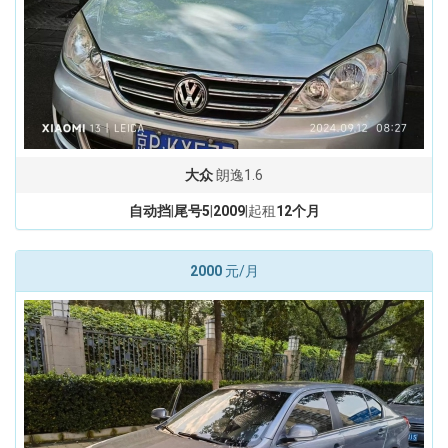
大众
朗逸1.6
自动挡
|
尾号5
|
2009
|起租
12个月
2000
元/月