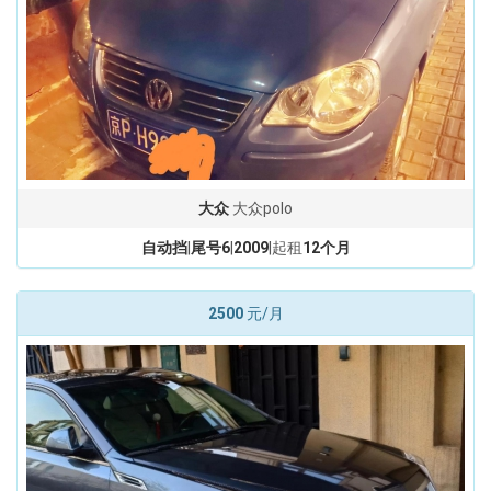
大众
大众polo
自动挡
|
尾号6
|
2009
|起租
12个月
2500
元/月