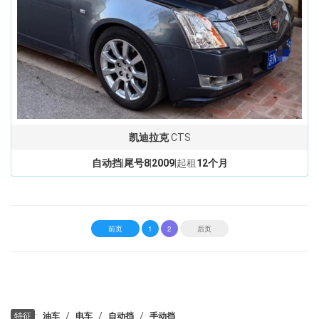
凯迪拉克
CTS
自动挡
|
尾号8
|
2009
|起租
12个月
前页
1
2
后页
:
/
/
/
特征
油车
电车
自动挡
手动挡