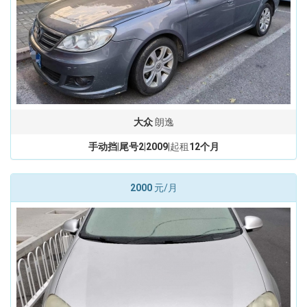
大众
朗逸
手动挡
|
尾号2
|
2009
|起租
12个月
2000
元/月