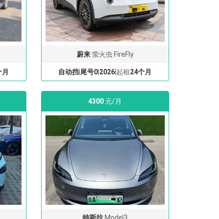
蔚来
萤火虫 FireFly
个月
自动挡
|
尾号0
|
2026
|起租
24个月
4300
元/月
特斯拉
Model3