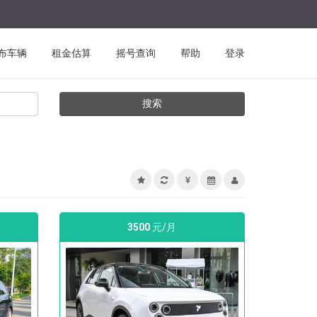
布车辆
租金估算
摇号查询
帮助
登录
搜索
3500
元/月