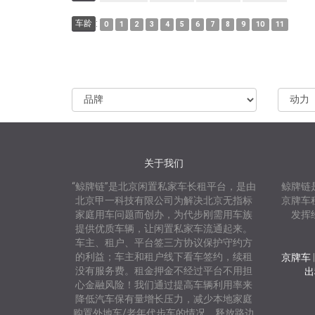
:
车龄
0
1
2
3
4
5
6
7
8
9
10
11
关于我们
“鲸牌链”是北京闲置私家车长租平台，是由
鲸牌链
北京甲一科技有限公司为解决北京无指标
京牌车
家庭用车问题而创办，为代步刚需用车族
发挥
提供优质车辆，让闲置私家车流通起来。
车主、租户、平台签三方协议保护守约方
的利益；车主和租户线下看车签约，续租
京牌车
没有服务费。租金押金不经过平台不用担
出
心金融风险！我们通过提高车辆利用率来
降低汽车保有量增长压力，减少本地家庭
购置外地车/老年代步车的情况，释放路边