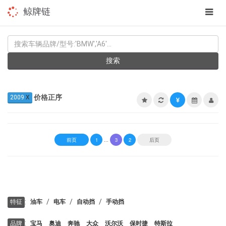
app
鲸牌链
navig
KEYWORD
搜索
价格正序
2009
X
...
前页
1
3
2
后页
:
/
/
/
特征
油车
电车
自动挡
手动挡
:
品牌
宝马
奥迪
奔驰
大众
沃尔沃
保时捷
特斯拉