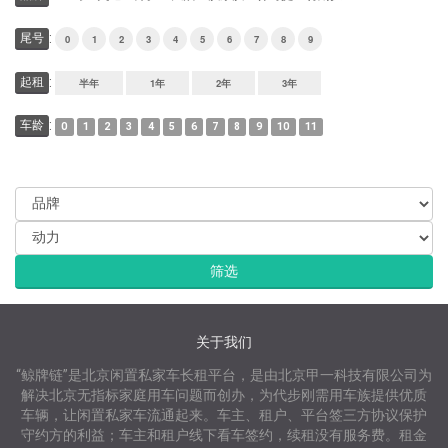
:
尾号
0
1
2
3
4
5
6
7
8
9
:
起租
半年
1年
2年
3年
:
车龄
0
1
2
3
4
5
6
7
8
9
10
11
关于我们
“鲸牌链”是北京闲置私家车长租平台，是由北京甲一科技有限公司为
解决北京无指标家庭用车问题而创办，为代步刚需用车族提供优质
车辆，让闲置私家车流通起来。车主、租户、平台签三方协议保护
守约方的利益；车主和租户线下看车签约，续租没有服务费。租金