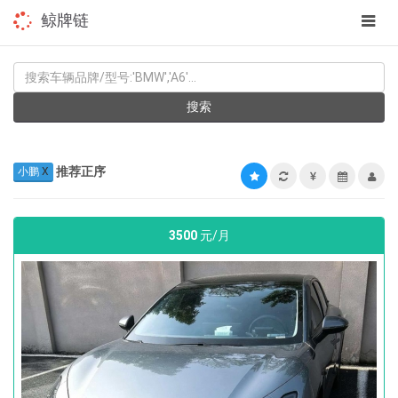
app
鲸牌链
navig
KEYWORD
搜索
推荐正序
小鹏
X
3500
元/月