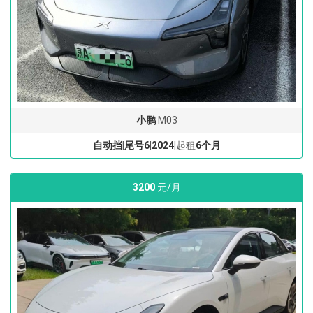
小鹏
M03
自动挡
|
尾号6
|
2024
|起租
6个月
3200
元/月