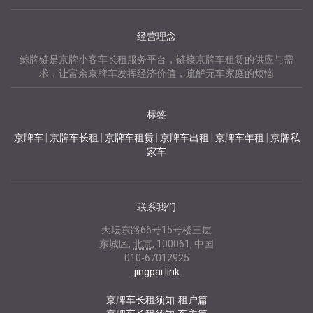
经营理念
鲸牌链是京牌小客车长租服务平台，链接京牌车租赁的供应与需
求，让富余京牌车发挥经济价值，疏解无车家庭的烦恼
标签
京牌车
|
京牌车长租
|
京牌车租赁
|
京牌车出租
|
京牌车年租
|
京牌私
家车
联系我们
天坛东路66号15号楼三层
东城区
,
北京
,
100061
,
中国
010-67012925
jingpai.link
京牌车长租须知-租户篇