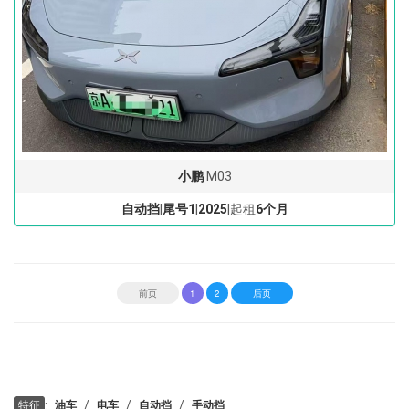
小鹏
M03
自动挡
|
尾号1
|
2025
|起租
6个月
前页
1
2
后页
:
/
/
/
特征
油车
电车
自动挡
手动挡