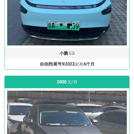
小鹏
G3i
自动挡
|
尾号9
|
2022
|起租
6个月
3000
元/月