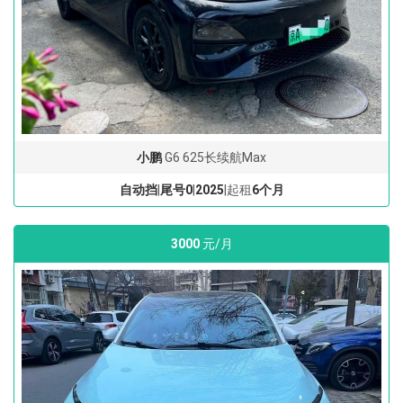
小鹏
G6 625长续航Max
自动挡
|
尾号0
|
2025
|起租
6个月
3000
元/月