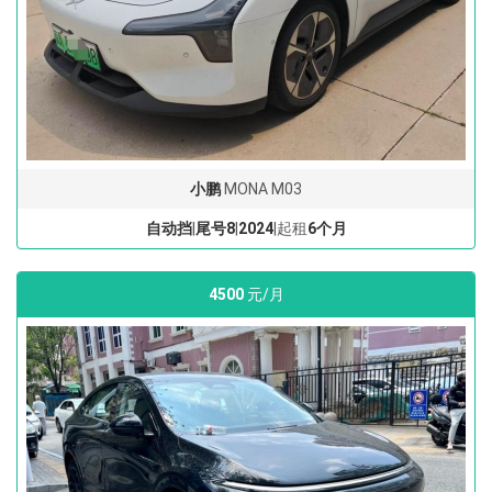
小鹏
MONA M03
自动挡
|
尾号8
|
2024
|起租
6个月
4500
元/月