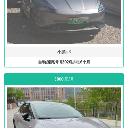
小鹏
g3
自动挡
|
尾号1
|
2020
|起租
6个月
3800
元/月