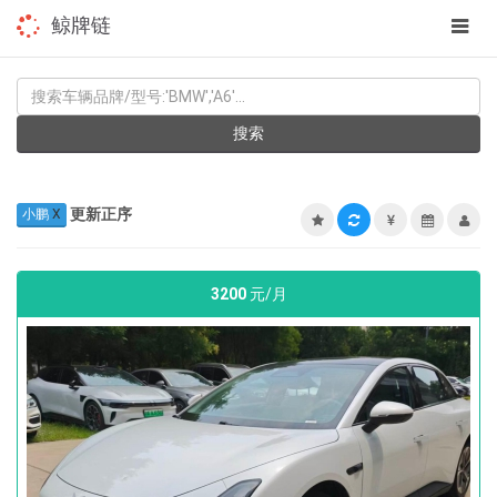
app
鲸牌链
navig
KEYWORD
搜索
更新正序
小鹏
X
3200
元/月