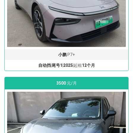
小鹏
P7+
自动挡
|
尾号1
|
2025
|起租
12个月
3500
元/月