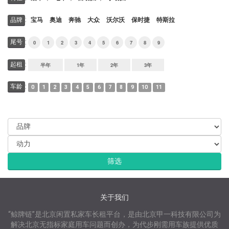
:
品牌
宝马
奥迪
奔驰
大众
沃尔沃
保时捷
特斯拉
:
尾号
0
1
2
3
4
5
6
7
8
9
:
起租
半年
1年
2年
3年
:
车龄
0
1
2
3
4
5
6
7
8
9
10
11
关于我们
“鲸牌链”是北京闲置私家车长租平台，是由北京甲一科技有限公司为
解决北京无指标家庭用车问题而创办，为代步刚需用车族提供优质