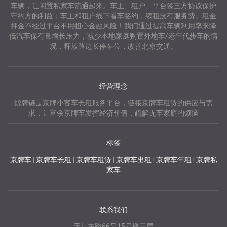
车辆，让闲置私家车流通起来。车主、租户、平台签三方协议保护
守约方的利益；车主和租户线下看车签约，续租没有服务费。租金
押金不经过平台不用担心金融风险！我们通过提高车辆利用率来降
低汽车保有量增长压力，减少本地家庭购置外地车/老年代步车的情
况，释放路边长停车位，改善北京交通。
经营理念
鲸牌链是京牌小客车长租服务平台，链接京牌车租赁的供应与需
求，让富余京牌车发挥经济价值，疏解无车家庭的烦恼
标签
京牌车
|
京牌车长租
|
京牌车租赁
|
京牌车出租
|
京牌车年租
|
京牌私
家车
联系我们
天坛东路66号15号楼三层