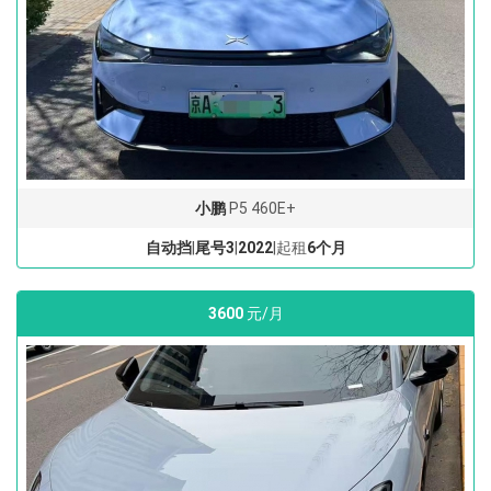
小鹏
P5 460E+
自动挡
|
尾号3
|
2022
|起租
6个月
3600
元/月