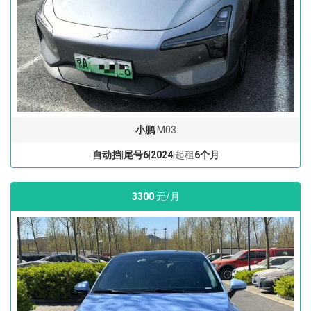
小鹏
M03
自动挡
|
尾号6
|
2024
|起租
6个月
3300
元/月