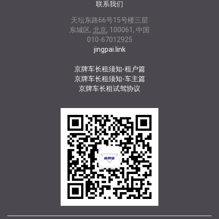
联系我们
天坛东路66号15号楼三层
东城区
,
北京
,
100061
,
中国
010-67012925
jingpai.link
京牌车长租须知-租户篇
京牌车长租须知-车主篇
京牌车长租试驾协议