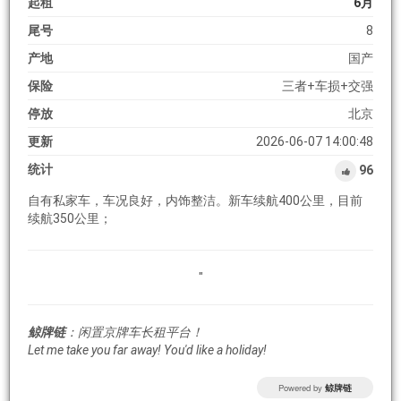
起租
6月
尾号
8
产地
国产
保险
三者+车损+交强
停放
北京
更新
2026-06-07 14:00:48
统计
96
自有私家车，车况良好，内饰整洁。新车续航400公里，目前
续航350公里；
"
鲸牌链
：闲置京牌车长租平台！
Let me take you far away! You'd like a holiday!
Powered by
鲸牌链