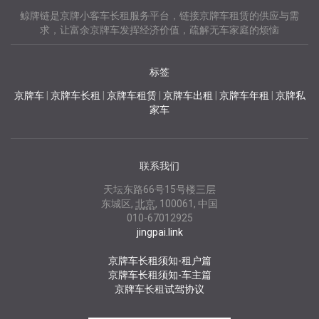
鲸牌链是京牌小客车长租服务平台，链接京牌车租赁的供应与需
求，让富余京牌车发挥经济价值，疏解无车家庭的烦恼
标签
京牌车
|
京牌车长租
|
京牌车租赁
|
京牌车出租
|
京牌车年租
|
京牌私
家车
联系我们
天坛东路66号15号楼三层
东城区
,
北京
,
100061
,
中国
010-67012925
jingpai.link
京牌车长租须知-租户篇
京牌车长租须知-车主篇
京牌车长租试驾协议