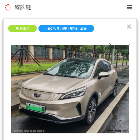
app
鲸牌链
navig
已出租
1800元/月 | 5座 | 尾号8 | 2018