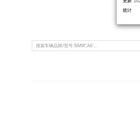
更新
20
统计
KEYWORD