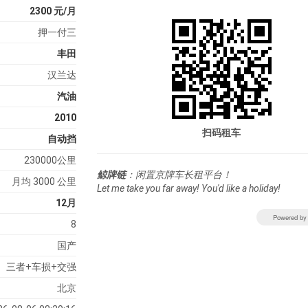
2300 元/月
押一付三
丰田
汉兰达
汽油
2010
扫码租车
自动挡
230000公里
鲸牌链
：闲置京牌车长租平台！
月均 3000 公里
Let me take you far away! You'd like a holiday!
12月
Powered b
8
国产
三者+车损+交强
北京