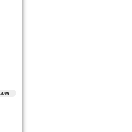
y
鲸牌链