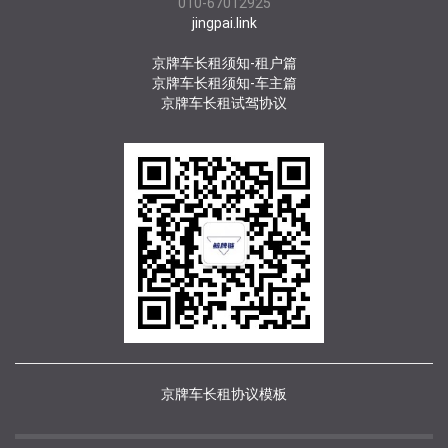
010-67012925
jingpai.link
京牌车长租须知-租户篇
京牌车长租须知-车主篇
京牌车长租试驾协议
京牌车长租协议模板