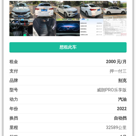
想租此车
租金
2000 元/月
支付
押一付三
品牌
别克
型号
威朗PRO乐享版
动力
汽油
年份
2022
换挡
自动挡
里程
32589公里