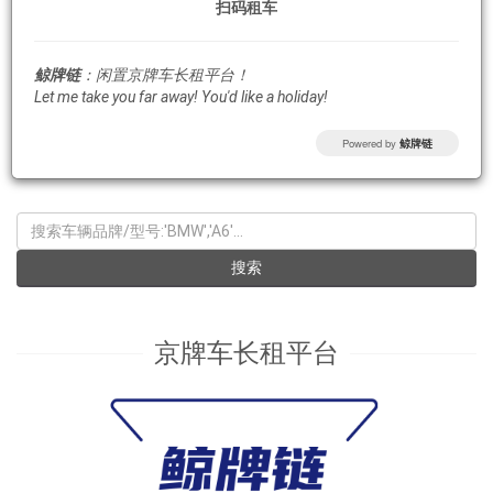
扫码租车
鲸牌链
：闲置京牌车长租平台！
Let me take you far away! You'd like a holiday!
Powered by
鲸牌链
KEYWORD
搜索
京牌车长租平台