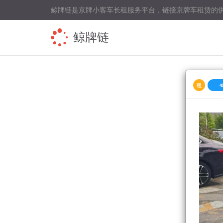
鲸牌链是京牌小客车长租服务平台，链接京牌车租赁的
鲸牌链
租
4