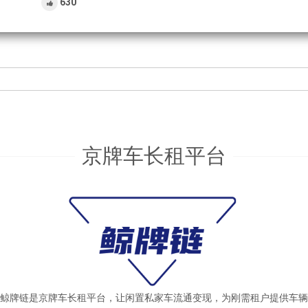
630
京牌车长租平台
鲸牌链是京牌车长租平台，让闲置私家车流通变现，为刚需租户提供车辆