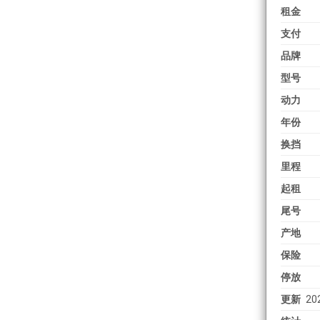
租金
支付
品牌
型号
动力
年份
换挡
里程
起租
尾号
产地
保险
停放
更新
20