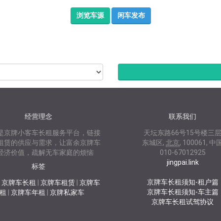
浏览车源
闲车发布
经营理念
联系我们
是京牌小客车长租服务平台，链接
天坛东路66号15号楼三
租赁的供应与需求，让富余京牌车
东城区
,
北京
,
100061
,
中
经济价值，疏解无车家庭的烦恼
010-67012925
jingpai.link
标签
京牌车长租须知-租户篇
|
京牌车长租
|
京牌车租赁
|
京牌车
京牌车长租须知-车主篇
租
|
京牌车年租
|
京牌私家车
京牌车长租试驾协议