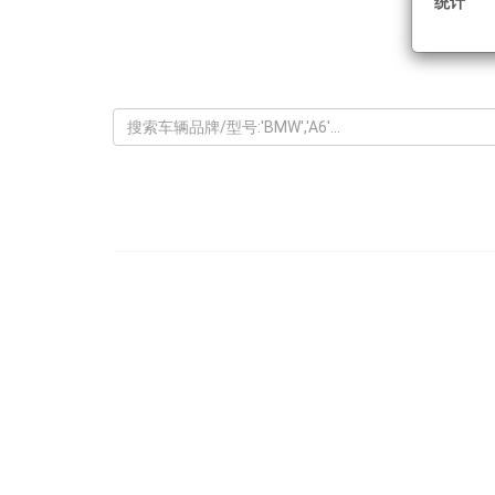
统计
KEYWORD