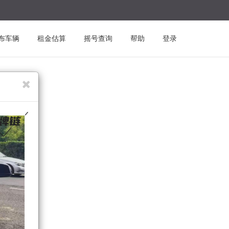
布车辆
租金估算
摇号查询
帮助
登录