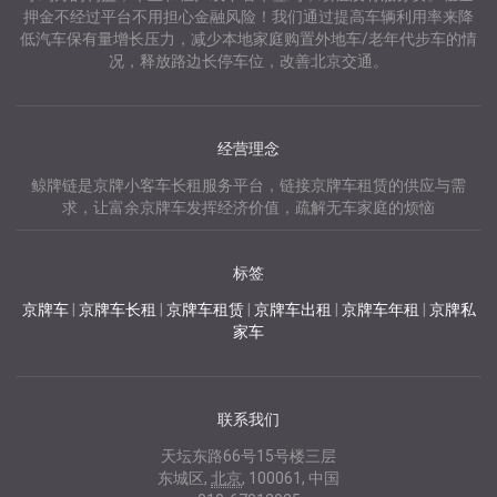
押金不经过平台不用担心金融风险！我们通过提高车辆利用率来降
低汽车保有量增长压力，减少本地家庭购置外地车/老年代步车的情
况，释放路边长停车位，改善北京交通。
经营理念
鲸牌链是京牌小客车长租服务平台，链接京牌车租赁的供应与需
求，让富余京牌车发挥经济价值，疏解无车家庭的烦恼
标签
京牌车
|
京牌车长租
|
京牌车租赁
|
京牌车出租
|
京牌车年租
|
京牌私
家车
联系我们
天坛东路66号15号楼三层
东城区
,
北京
,
100061
,
中国