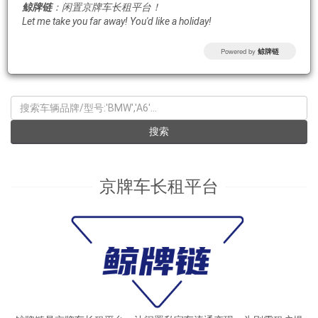
鲸牌链
：闲置京牌车长租平台！
Let me take you far away! You'd like a holiday!
Powered by
鲸牌链
KEYWORD
搜索
京牌车长租平台