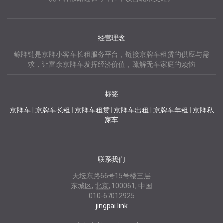
经营理念
鲸牌链是京牌小客车长租服务平台，链接京牌车租赁的供应与需
求，让富余京牌车发挥经济价值，疏解无车家庭的烦恼
标签
京牌车
|
京牌车长租
|
京牌车租赁
|
京牌车出租
|
京牌车年租
|
京牌私
家车
联系我们
天坛东路66号15号楼三层
东城区
,
北京
,
100061
,
中国
010-67012925
jingpai.link