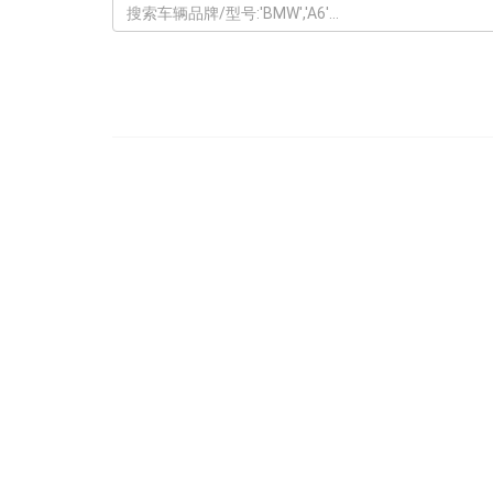
KEYWORD