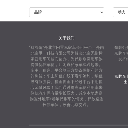
关于我们
“鲸牌链”是北京闲置私家车长租平台，是由
鲸牌链
北京甲一科技有限公司为解决北京无指标
京牌车
家庭用车问题而创办，为代步刚需用车族
发挥
提供优质车辆，让闲置私家车流通起来。
车主、租户、平台签三方协议保护守约方
的利益；车主和租户线下看车签约，续租
京牌车
没有服务费。租金押金不经过平台不用担
出
心金融风险！我们通过提高车辆利用率来
降低汽车保有量增长压力，减少本地家庭
购置外地车/老年代步车的情况，释放路边
长停车位，改善北京交通。