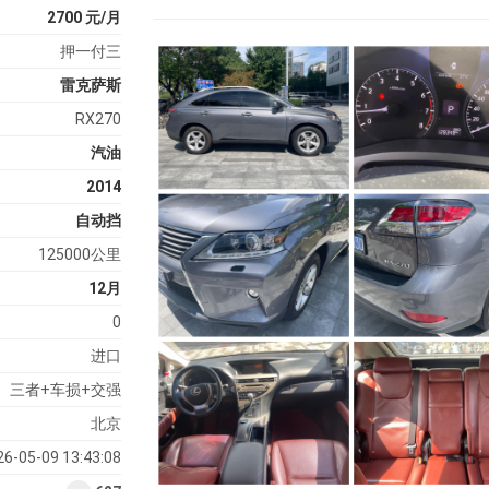
2700 元/月
押一付三
雷克萨斯
RX270
汽油
2014
自动挡
125000公里
12月
0
进口
三者+车损+交强
北京
26-05-09 13:43:08