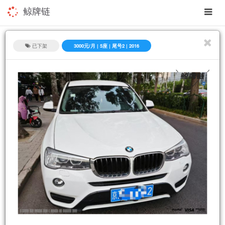
app
鲸牌链
navig
已下架
3000元/月 | 5座 | 尾号2 | 2016