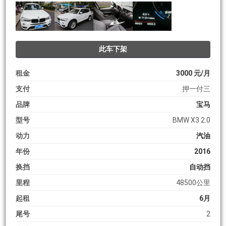
此车下架
租金
3000 元/月
支付
押一付三
品牌
宝马
型号
BMW X3 2.0
动力
汽油
年份
2016
换挡
自动挡
里程
48500公里
起租
6月
尾号
2