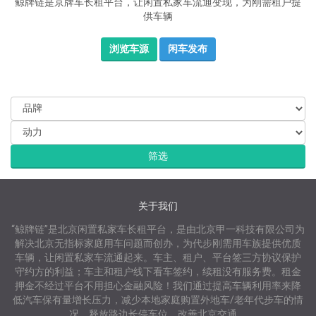
鲸牌链是京牌车长租平台，让闲置私家车流通变现，为刚需租户提
供车辆
浏览车源
闲车发布
关于我们
“鲸牌链”是北京闲置私家车长租平台，是由北京甲一科技有限公司为
解决北京无指标家庭用车问题而创办，为代步刚需用车族提供优质
车辆，让闲置私家车流通起来。车主、租户、平台签三方协议保护
守约方的利益；车主和租户线下看车签约，续租没有服务费。租金
押金不经过平台不用担心金融风险！我们通过提高车辆利用率来降
低汽车保有量增长压力，减少本地家庭购置外地车/老年代步车的情
况，释放路边长停车位，改善北京交通。