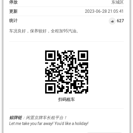
停放
东城区
更新
2023-06-28 21:05:41
统计
627
车况良好，保养较好，全程加95汽油。
扫码租车
鲸牌链
：闲置京牌车长租平台！
Let me take you far away! You'd like a holiday!