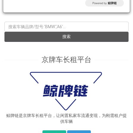
Powered by
鲸牌链
KEYWORD
搜索
京牌车长租平台
鲸牌链是京牌车长租平台，让闲置私家车流通变现，为刚需租户提
供车辆