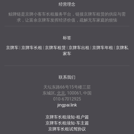
经营理念
鲸牌链是京牌小客车长租服务平台，链接京牌车租赁的供应与需
求，让富余京牌车发挥经济价值，疏解无车家庭的烦恼
标签
京牌车
|
京牌车长租
|
京牌车租赁
|
京牌车出租
|
京牌车年租
|
京牌私
家车
联系我们
天坛东路66号15号楼三层
东城区
,
北京
,
100061
,
中国
010-67012925
jingpai.link
京牌车长租须知-租户篇
京牌车长租须知-车主篇
京牌车长租试驾协议