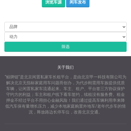
浏览车源
闲车发布
关于我们
“鲸牌链”是北京闲置私家车长租平台，是由北京甲一科技有限公司为
解决北京无指标家庭用车问题而创办，为代步刚需用车族提供优质
车辆，让闲置私家车流通起来。车主、租户、平台签三方协议保护
守约方的利益；车主和租户线下看车签约，续租没有服务费。租金
押金不经过平台不用担心金融风险！我们通过提高车辆利用率来降
低汽车保有量增长压力，减少本地家庭购置外地车/老年代步车的情
况，释放路边长停车位，改善北京交通。